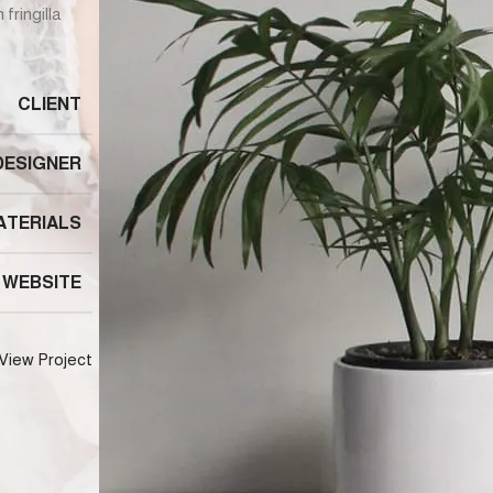
ringilla
CLIENT
DESIGNER
ATERIALS
WEBSITE
View Project