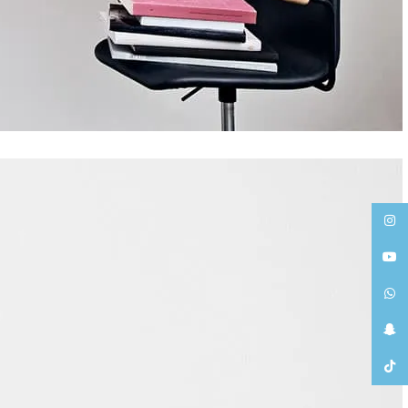
انستغرام
يوتيوب
واتساب
سناب شات
تيك توك