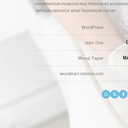
condimentum inceptos mus rhoncus et accumsan f
vehicula nascetur amet fermentum rutrum.
WordPress
John Doe
M
Wood, Paper
woodmart.xtemos.com