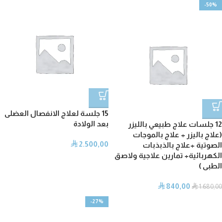
-50%
15 جلسة لعلاج الانفصال العضلى
بعد الولادة
12 جلسات علاج طبيعي بالليزر
(علاج باليزر + علاج بالموجات
2.500,00
⃁
الصوتية +علاج بالذبذبات
الكهربائية+ تمارين علاجية ولاصق
الطبى )
840,00
⃁
⃁
1.680,00
-27%