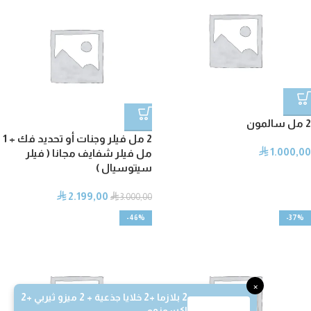
2 مل سالمون
2 مل فيلر وجنات أو تحديد فك + 1
1.000,00
⃁
مل فيلر شفايف مجانا ( فيلر
سيتوسيال )
2.199,00
⃁
⃁
3.000,00
-46%
-37%
×
2 بلازما +2 خلايا جذعية + 2 ميزو ثيربي +2
اكسوزوم