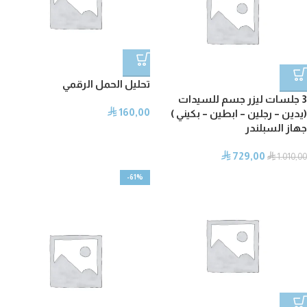
تحليل الحمل الرقمي
3 جلسات ليزر جسم للسيدات
160,00
⃁
(يدين – رجلين – ابطين – بكيني )
جهاز السبلندر
729,00
⃁
⃁
1.010,00
-61%