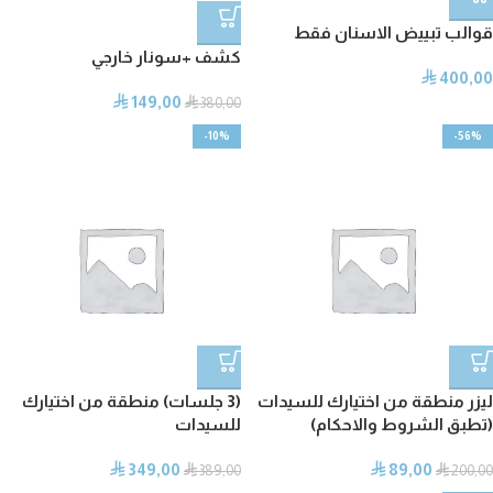
قوالب تبييض الاسنان فقط
كشف +سونار خارجي
400,00
⃁
149,00
⃁
⃁
380,00
-10%
-56%
ليزر منطقة من اختيارك للسيدات
(3 جلسات) منطقة من اختيارك
(تطبق الشروط والاحكام)
للسيدات
349,00
89,00
⃁
⃁
⃁
389,00
⃁
200,00