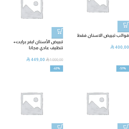
قوالب تبييض الاسنان فقط
تبييض الأسنان ايفر برايت+
400,00
⃁
تنظيف عادي مجانا
449,00
⃁
⃁
1.000,00
-63%
-51%