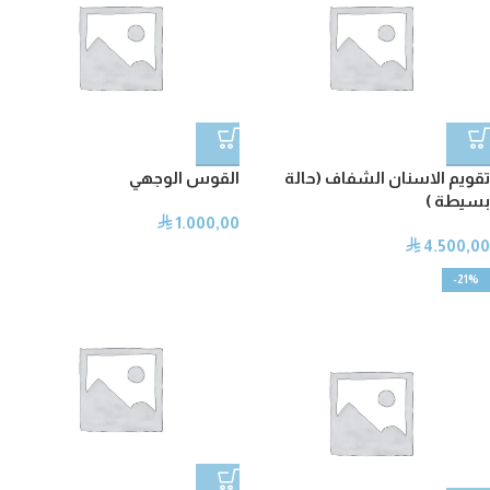
تقويم الاسنان الشفاف (حالة
القوس الوجهي
بسيطة )
1.000,00
⃁
4.500,00
⃁
-21%