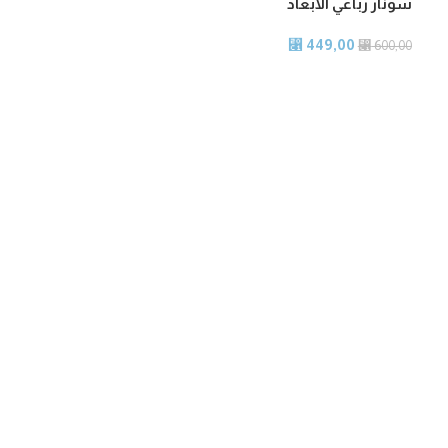
سونار رباعي الأبعاد
449,00
⃁
⃁
600,00