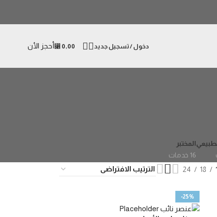
أحجز الأن
دخول / تسجيل جديد
0,00
⃁
لطبيعي
المختبر
16 خدمات
24
18
-25%