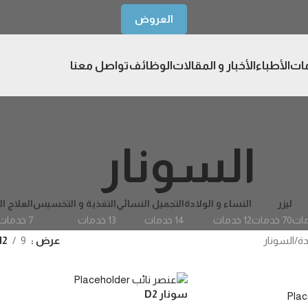
العروض
مات
الأطباء
الأخبار و المقالات
الوظائف
تواصل معنا
السونار
ليزر
النساء و الولادة
التجميل النسائي
التغذية و التخسيس
العلاج ا
70 خدمات
12 خدمات
14 خدمات
13 خدمات
7 خدمات
دة
السونار
عرض
9
12
سونار D2