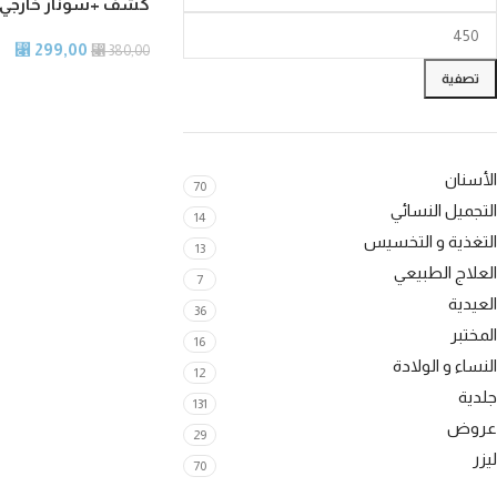
كشف +سونار خارجي
299,00
⃁
⃁
380,00
تصفية
انستغرام
الأسنان
70
يوتيوب
التجميل النسائي
14
واتساب
التغذية و التخسيس
13
العلاج الطبيعي
سناب شات
7
العيدية
36
تيك توك
المختبر
16
النساء و الولادة
12
جلدية
131
عروض
29
ليزر
70