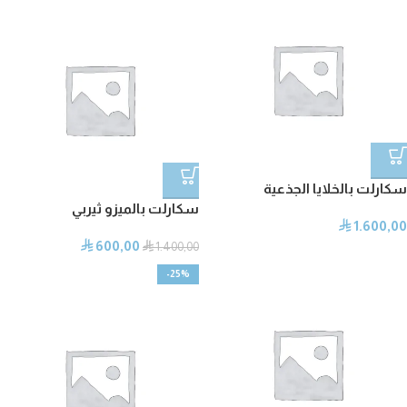
سكارلت بالخلايا الجذعية
سكارلت بالميزو ثيربي
1.600,00
⃁
600,00
⃁
⃁
1.400,00
-25%