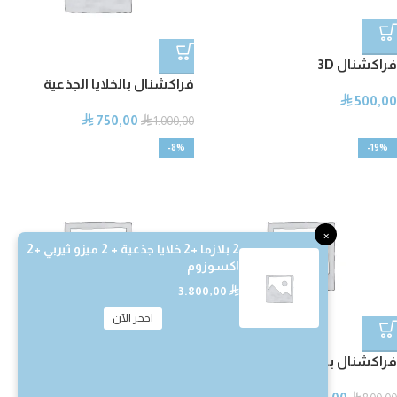
فراكشنال 3D
فراكشنال بالخلايا الجذعية
500,00
⃁
750,00
⃁
⃁
1.000,00
-8%
-19%
×
2 بلازما +2 خلايا جذعية + 2 ميزو ثيربي +2
اكسوزوم
3.800,00
⃁
احجز الآن
فراكشنال بالميزو
فراكشنال فتونا