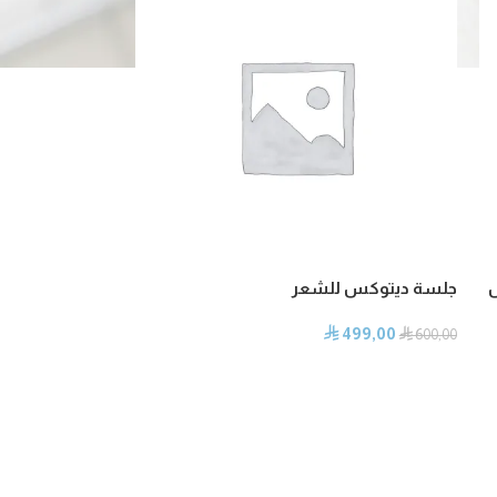
ل
جلسة ديتوكس للشعر
499,00
⃁
⃁
600,00