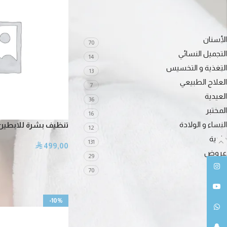
الأسنان
70
التجميل النسائي
14
التغذية و التخسيس
13
العلاج الطبيعي
7
العيدية
36
المختبر
16
النساء و الولادة
تنظيف بشرة للابطين
12
جلدية
131
499,00
⃁
عروض
29
انستغرام
ليزر
70
يوتيوب
-10%
واتساب
خدمات مقترحه لك