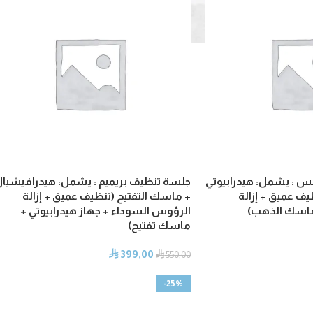
س : يشمل: هيدرابيوتي
جلسة تنظيف بريميم : يشمل: هيدرافيشيا
ف عميق + إزالة
+ ماسك التفتيح (تنظيف عميق + إزالة
ماسك الذهب)
الرؤوس السوداء + جهاز هيدرابيوتي +
ماسك تفتيح)
399,00
⃁
⃁
550,00
-25%