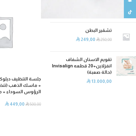
سناب شات
البلازما الشعر
750,00
⃁
⃁
900,00
تيك توك
تشقير البطن
249,00
⃁
⃁
250,00
تقويم الاسنان الشفاف
انفزلاين+20 قطعه Invisalign
(حالة صعبة)
جلسة التنظيف ديلوك
13.000,00
⃁
+ ماسك الذهب (تنظي
الرؤوس السوداء + 
449,00
⃁
⃁
500,00