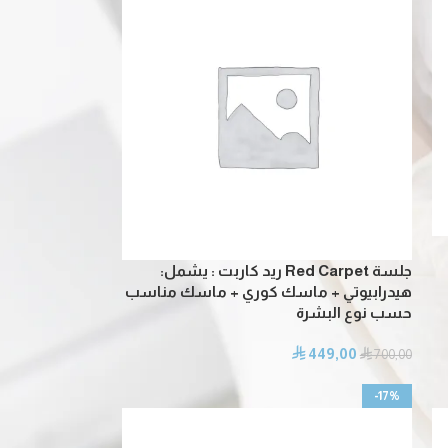
جلسة Red Carpet ريد كاربت : يشمل:
هيدرابيوتي + ماسك كوري + ماسك مناسب
حسب نوع البشرة
449,00
⃁
⃁
700,00
-17%