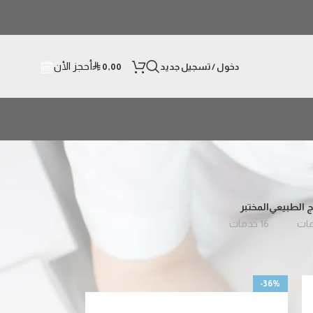
أحجز الأن
دخول / تسجيل جديد
0,00
⃁
ج الطبيعي
المختبر
16 خدمات
24
18
-36%