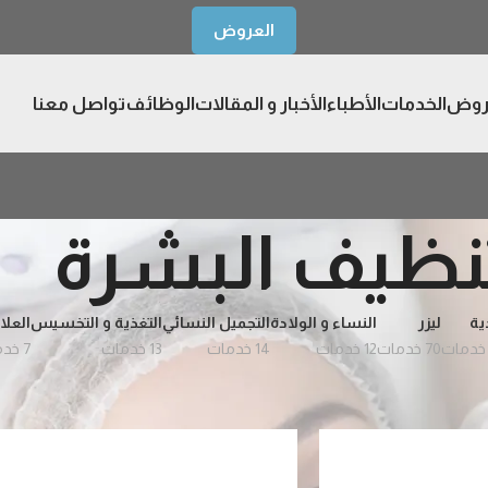
العروض
روض
الخدمات
الأطباء
الأخبار و المقالات
الوظائف
تواصل معنا
نظيف البشرة
ية
ليزر
النساء و الولادة
التجميل النسائي
التغذية و التخسيس
العلا
70 خدمات
12 خدمات
14 خدمات
13 خدمات
7 خدمات
البشرة
عرض
9
12