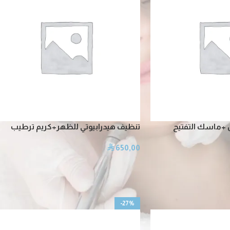
 +ماسك التفتيح
تنظيف هيدرابيوتي للظهر+كريم ترطيب
650,00
⃁
-27%