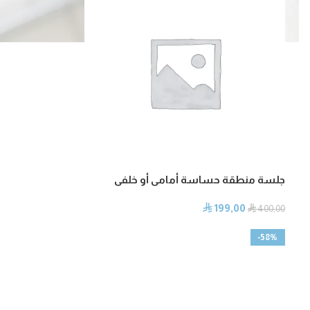
جلسة منطقة حساسة أمامى أو خلفى
199,00
⃁
⃁
400,00
-58%