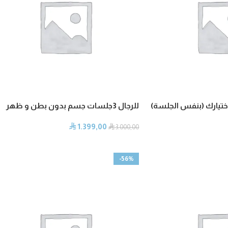
 من اختيارك (بنفس الجلسة)
للرجال 3جلسات جسم بدون بطن و ظهر
1.399,00
⃁
⃁
3.000,00
-56%