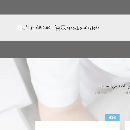
أحجز الأن
دخول / تسجيل جديد
0,00
⃁
ج الطبيعي
المختبر
16 خدمات
24
18
-63%