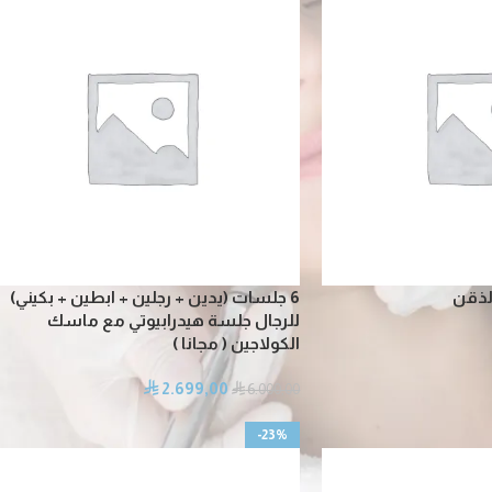
6 جلسات (يدين + رجلين + ابطين + بكيني)
للرجال جلسة هيدرابيوتي مع ماسك
الكولاجين ( مجانا )
2.699,00
⃁
⃁
6.000,00
-23%