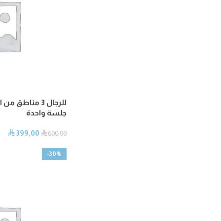
للرجال 3 مناطق
جلسة واحدة
399,00
⃁
⃁
600,00
-30%