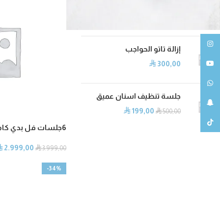
ريجنيرا (الخلاية المجهرية)
6.000,00
⃁
انستغرام
إزالة تاتو الحواجب
يوتيوب
300,00
⃁
واتساب
جلسة تنظيف اسنان عميق
سناب شات
199,00
⃁
⃁
500,00
تيك توك
6جلسات فل بدي كامل الجسم رجال
2.999,00
⃁
⃁
3.999,00
-34%