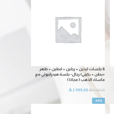
6 جلسات (يدين + رجلين + ابطين + ظهر
+بطن + بكيني) رجال- جلسة هيدرابيوتي مع
ماسك الذهب ( مجانا )
2.999,00
⃁
⃁
8.000,00
-50%