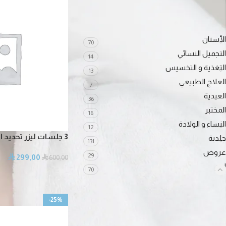
الأسنان
70
التجميل النسائي
14
التغذية و التخسيس
13
العلاج الطبيعي
7
العيدية
36
المختبر
16
النساء و الولادة
12
3 جلسات ليزر تحديد الذقن
جلدية
131
عروض
29
299,00
⃁
⃁
600,00
ليزر
70
-25%
خدمات مقترحه لك