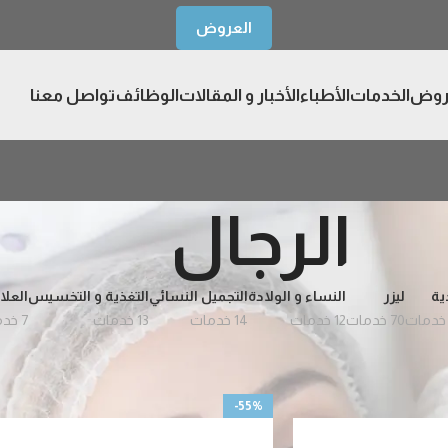
العروض
روض
الخدمات
الأطباء
الأخبار و المقالات
الوظائف
تواصل معنا
الرجال
ية
ليزر
النساء و الولادة
التجميل النسائي
التغذية و التخسيس
العلا
70 خدمات
12 خدمات
14 خدمات
13 خدمات
7 خدمات
عرض
9
12
-55%