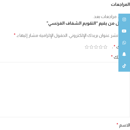
المراجعات
لا توجد مراجعات بعد.
انستغرام
كن أول من يقيم “التقويم الشفاف الفرنسي”
يوتيوب
لن يتم نشر عنوان بريدك الإلكتروني.
الحقول الإلزامية مشار إليها بـ
*
واتساب
تقييمك
*
سناب شات
مراجعتك
*
تيك توك
الاسم
*