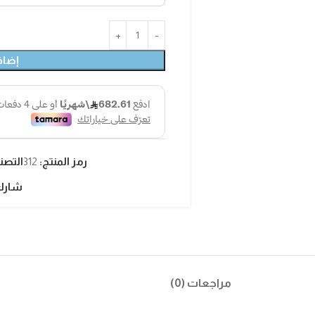
إضاف
رمز المنتج:
312
التصن
شارك
مراجعات (0)