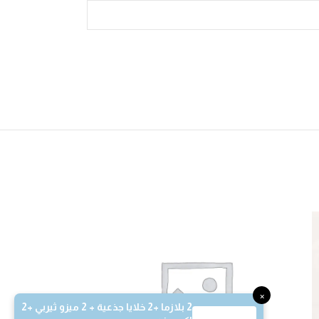
-51%
×
2 بلازما +2 خلايا جذعية + 2 ميزو ثيربي +2