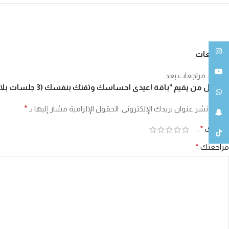
انستغرام
المراجعات
يوتيوب
لا توجد مراجعات بعد.
كن أول من يقيم “باقة اعيدى احساسك وثقتك بنفسك (3 جلسات بلازما + جلسة ترطيب وتحسين الدورة الدموية بالمهبل )”
واتساب
لن يتم نشر عنوان بريدك الإلكتروني.
الحقول الإلزامية مشار إليها بـ
*
سناب شات
تقييمك
*
تيك توك
مراجعتك
*