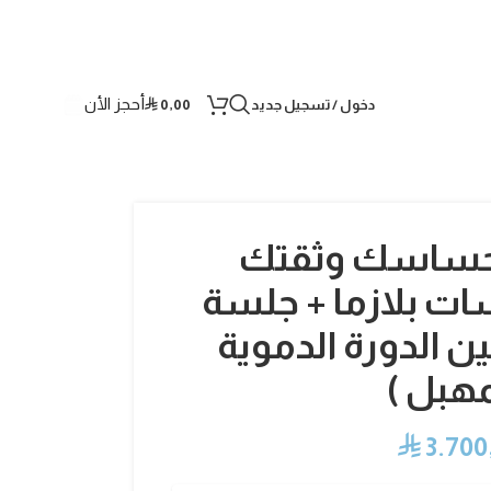
أحجز الأن
دخول / تسجيل جديد
0,00
⃁
 احساسك وثقتك
 (3 جلسات بلازما + جلسة
 الدورة الدموية
مهبل )
⃁
3.700