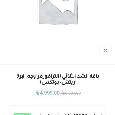
Click to enlarge
باقة الشد الثلاثي (الترافورمر وجه- ابرة
ريتش- بوتكس)
4.999,00
⃁
⃁
5.800,00