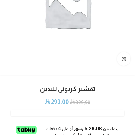
Click to enlarge
تقشير كربوني لليدين
299,00
⃁
⃁
300,00