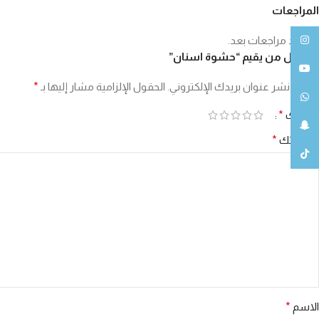
المراجعات
لا توجد مراجعات بعد.
انستغرام
كن أول من يقيم “حشوة اسنان”
يوتيوب
لن يتم نشر عنوان بريدك الإلكتروني.
الحقول الإلزامية مشار إليها بـ
*
واتساب
تقييمك
*
سناب شات
مراجعتك
*
تيك توك
الاسم
*