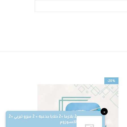
-38%
-20%
×
2 بلازما +2 خلايا جذعية + 2 ميزو ثيربي +2
اكسوزوم