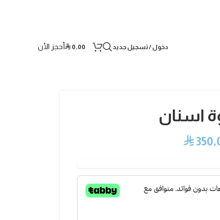
أحجز الأن
دخول / تسجيل جديد
0,00
⃁
 اسنان
⃁
350,