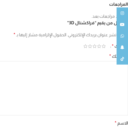
المراجعات
انستغرام
لا توجد مراجعات بعد.
كن أول من يقيم “فراكشنال 3D”
يوتيوب
لن يتم نشر عنوان بريدك الإلكتروني.
الحقول الإلزامية مشار إليها بـ
*
واتساب
تقييمك
*
سناب شات
مراجعتك
*
تيك توك
الاسم
*