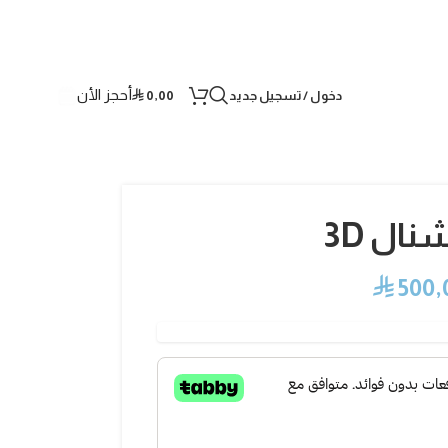
أحجز الأن
دخول / تسجيل جديد
0,00
⃁
نال 3D
⃁
500,