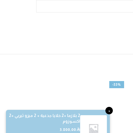
-25%
-33%
×
2 بلازما +2 خلايا جذعية + 2 ميزو ثيربي +2
اكسوزوم
3.800,00
⃁