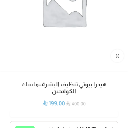
Click to enlarge
هيدرا بيوتي تنظيف البشرة+ماسك
الكولاجين
199,00
⃁
⃁
400,00