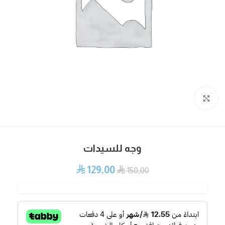
Click to enlarge
وجه للسيدات
129,00
⃁
⃁
150,00