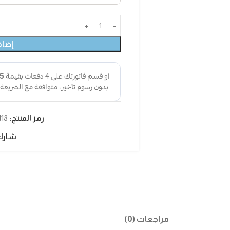
إضاف
رمز المنتج:
118
شارك
مراجعات (0)