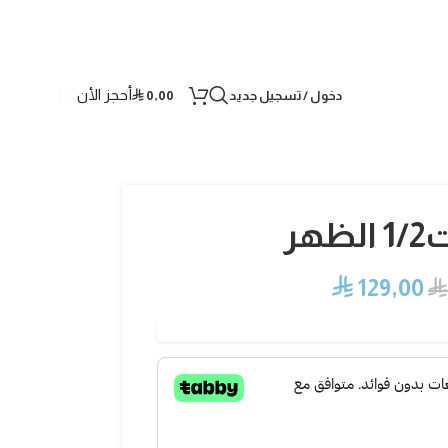
أحجز الأن
دخول / تسجيل جديد
0,00
⃁
هر
⃁
129,00
⃁