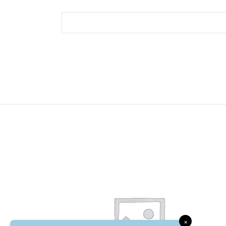
-14%
×