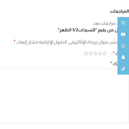
المراجعات
انستغرام
لا توجد مراجعات بعد.
كن أول من يقيم “للسيدات1/2 الظهر”
يوتيوب
لن يتم نشر عنوان بريدك الإلكتروني.
الحقول الإلزامية مشار إليها بـ
*
واتساب
تقييمك
*
سناب شات
مراجعتك
*
تيك توك