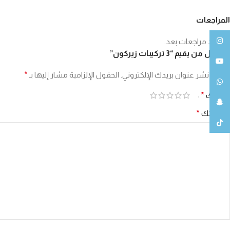
المراجعات
انستغرام
لا توجد مراجعات بعد.
كن أول من يقيم “3 تركيبات زيركون”
يوتيوب
لن يتم نشر عنوان بريدك الإلكتروني.
الحقول الإلزامية مشار إليها بـ
*
واتساب
تقييمك
*
سناب شات
مراجعتك
*
تيك توك