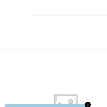
-23%
×