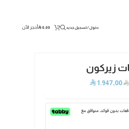
أحجز الأن
دخول / تسجيل جديد
0,00
⃁
⃁
1.947,00
⃁