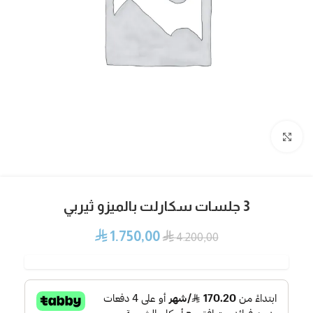
Click to enlarge
3 جلسات سكارلت بالميزو ثيربي
1.750,00
⃁
⃁
4.200,00