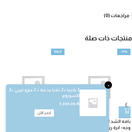
مراجعات (0)
منتجات ذات صلة
SALE
-14%
×
2 بلازما +2 خلايا جذعية + 2 ميزو ثيربي +2
اكسوزوم
3.800,00
⃁
احجز الآن
باقة الشد الثلاثي (الترافورمر
تقشير كربوني لليدين
وجه- ابرة ريتش- بوتكس)