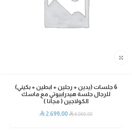
Click to enlarge
6 جلسات (يدين + رجلين + ابطين + بكيني)
للرجال جلسة هيدرابيوتي مع ماسك
الكولاجين ( مجانا )
2.699,00
⃁
⃁
6.000,00